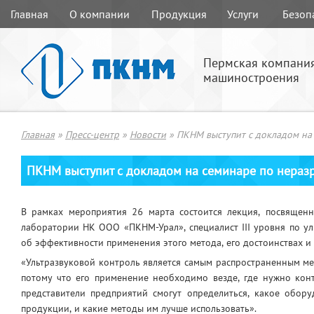
Главная
О компании
Продукция
Услуги
Безоп
Пермская компани
машиностроения
Главная
»
Пресс-центр
»
Новости
»
ПКНМ выступит с докладом на
ПКНМ выступит с докладом на семинаре по нера
В рамках мероприятия 26 марта состоится лекция, посвященн
лаборатории НК ООО «ПКНМ-Урал», специалист III уровня по у
об эффективности применения этого метода, его достоинствах и 
«Ультразвуковой контроль является самым распространенным мет
потому что его применение необходимо везде, где нужно конт
представители предприятий смогут определиться, какое обор
продукции, и какие методы им лучше использовать».