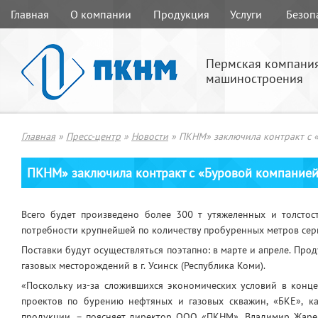
Главная
О компании
Продукция
Услуги
Безоп
Пермская компани
машиностроения
Главная
»
Пресс-центр
»
Новости
»
ПКНМ» заключила контракт с 
ПКНМ» заключила контракт с «Буровой компанией
Всего будет произведено более 300 т утяжеленных и толстос
потребности крупнейшей по количеству пробуренных метров сер
Поставки будут осуществляться поэтапно: в марте и апреле. Пр
газовых месторождений в г. Усинск (Республика Коми).
«Поскольку из-за сложившихся экономических условий в конце
проектов по бурению нефтяных и газовых скважин, «БКЕ», к
продукции, – поясняет директор ООО «ПКНМ», Владимир Жаренн